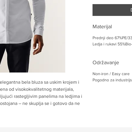
Materijal
Prednji deo 67%PE/
Ledja i rukavi 55%Bi
Održavanje
Non-iron / Easy care
Pogodno za industrijs
elegantna bela bluza sa uskim krojem i
đena od visokokvalitetnog materijala,
ujući rastegljivim panelima na ledjima i
ostojana – ne skuplja se i gotovo da ne