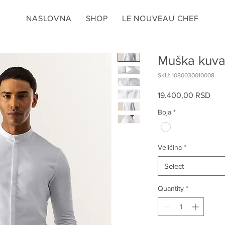
NASLOVNA
SHOP
LE NOUVEAU CHEF
Muška kuvar
SKU: 1080030010008
Pric
19.400,00 RSD
Boja
*
Veličina
*
Select
Quantity
*