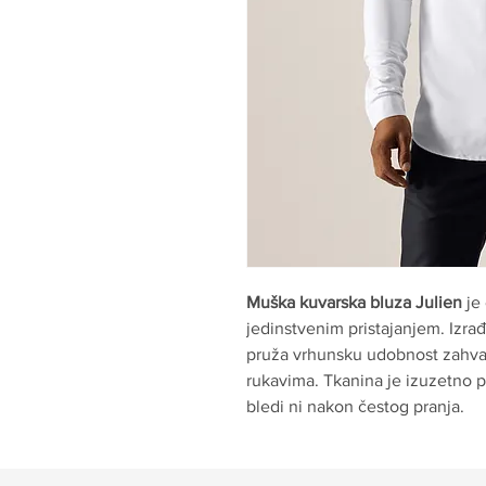
Muška kuvarska bluza Julien
je 
jedinstvenim pristajanjem. Izra
pruža vrhunsku udobnost zahvalj
rukavima. Tkanina je izuzetno p
bledi ni nakon čestog pranja.