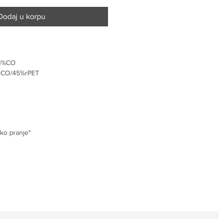
Dodaj u korpu
33%CO
o-CO/45%rPET
ko pranje"