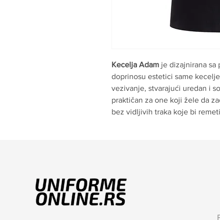
Kecelja Adam
je dizajnirana s
doprinosu estetici same kecelje,
vezivanje, stvarajući uredan i so
praktičan za one koji žele da z
bez vidljivih traka koje bi remeti