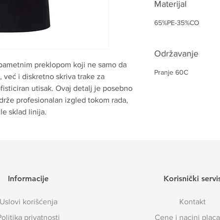
Materijal
65%PE-35%CO
Održavanje
a pametnim preklopom koji ne samo da
Pranje 60C
 već i diskretno skriva trake za
fisticiran utisak. Ovaj detalj je posebno
adrže profesionalan izgled tokom rada,
le sklad linija.
Informacije
Korisnički servi
Uslovi korišćenja
Kontakt​
Politika privatnosti
Cene i nacini placa